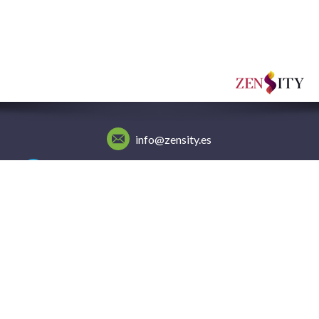
info@zensity.es
Teléfono, whatsapp y telegram: (+34) 722 123 443
Elda (Alicante) - España
ZenSity - Encontrar tu camino
ZenSity expone diferentes terapias, métodos y consejos para
ayudarnos mejorar nuestra vida.
Resolver conflictos del pasado, tomar decisiones acertadas y las