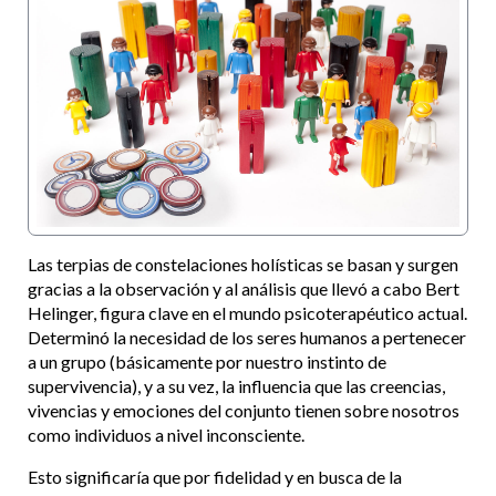
personal. Ser el
anclaje del nuevo
mundo, de la
nueva humanidad.
Psicología, hipnosis,
regresiones,
constelaciones
familiares,
constelaciones
holísticas,
Las terpias de constelaciones holísticas se basan y surgen
biodescodificación,
gracias a la observación y al análisis que llevó a cabo Bert
flores de bach, pnl,
Helinger, figura clave en el mundo psicoterapéutico actual.
psicoterapias, coach
Determinó la necesidad de los seres humanos a pertenecer
personal, emocional y
a un grupo (básicamente por nuestro instinto de
holístico.
supervivencia), y a su vez, la influencia que las creencias,
vivencias y emociones del conjunto tienen sobre nosotros
como individuos a nivel inconsciente.
Esto significaría que por fidelidad y en busca de la