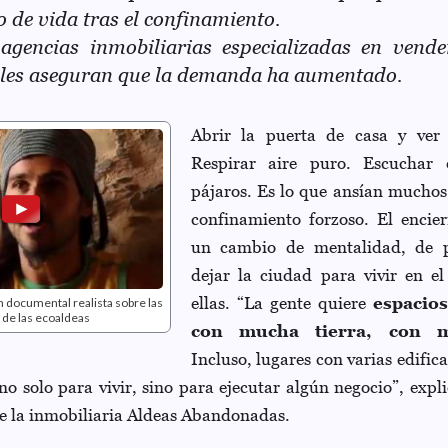
lo de vida tras el confinamiento.
agencias inmobiliarias especializadas en vend
les aseguran que la demanda ha aumentado.
Abrir la puerta de casa y ver
Respirar aire puro. Escuchar 
pájaros. Es lo que ansían muchos 
confinamiento forzoso. El encie
un cambio de mentalidad, de p
dejar la ciudad para vivir en e
ellas. “La gente quiere
espacios
 documental realista sobre las
 de las ecoaldeas
con mucha tierra, con 
Incluso, lugares con varias edifica
no solo para vivir, sino para ejecutar algún negocio”, exp
de la inmobiliaria Aldeas Abandonadas.