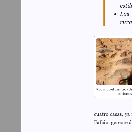
esti
Las 
rura
Rodando el cambio - Un
opciones
cuatro casas, ya 
Fafián, gerente 