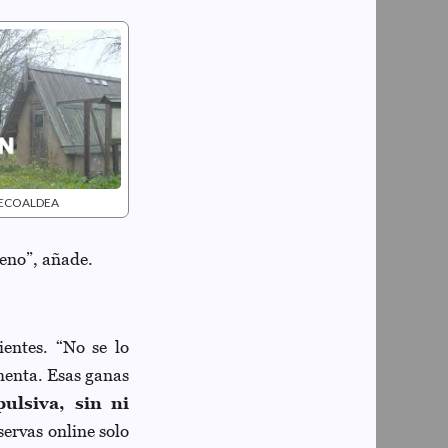
na ECOALDEA
reno”, añade.
ientes. “No se lo
omenta. Esas ganas
ulsiva, sin ni
ervas online solo