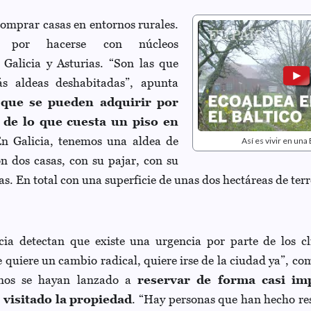
comprar casas en entornos rurales.
 por hacerse con núcleos
Galicia y Asturias. “Son las que
s aldeas deshabitadas”, apunta
 que se pueden adquirir por
e lo que cuesta un piso en
En Galicia, tenemos una aldea de
Así es vivir en u
n dos casas, con su pajar, con su
ras. En total con una superficie de unas dos hectáreas de ter
ia detectan que existe una urgencia por parte de los cl
 quiere un cambio radical, quiere irse de la ciudad ya”, c
nos se hayan lanzado a
reservar de forma casi imp
 visitado la propiedad
. “Hay personas que han hecho res