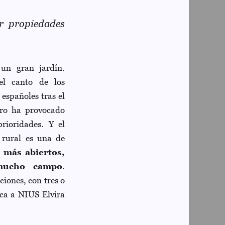
er propiedades
 un gran jardín.
el canto de los
españoles tras el
rro ha provocado
rioridades. Y el
l rural es una de
 más abiertos,
mucho campo
.
ciones, con tres o
lica a NIUS Elvira