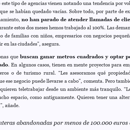
este tipo de agencias vienen notando una tendencia por vol
 que se habían quedado vacías. Sobre todo, por parte de ex
inamiento,
no han parado de atender llamadas de cli
urante estos dos meses hemos trabajado al 100%. Las dema
do de familias con niños, empresarios con negocios pequeñ
ir en las ciudades”, asegura.
sonas que
buscan ganar metros cuadrados y optar 
ado
. En algunos casos, tienen en mente proyectos para e
deros o de turismo rural. “Les asesoramos qué propieda
e ese negocio puede llevarse a cabo”, comenta. Pero tambi
quieren teletrabajar desde un ambiente más tranquilo. “
cho espacio, como antiguamente. Quieren tener una alter
”, añade.
nteras abandonadas por menos de 100.000 euros 