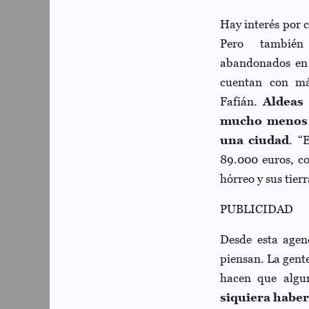
Hay interés por 
Pero también
abandonados en 
cuentan con má
Fafián.
Aldeas
mucho menos d
una ciudad
. “
89.000 euros, co
hórreo y sus tier
PUBLICIDAD
Desde esta agenc
piensan. La gente
hacen que algu
siquiera haber