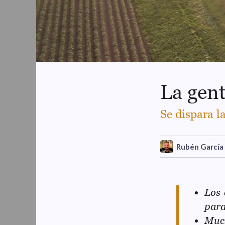
personal. Ser el
anclaje del nuevo
mundo, de la
nueva humanidad.
Psicología, hipnosis,
regresiones,
constelaciones
La gent
familiares,
constelaciones
Se dispara l
holísticas,
biodescodificación,
flores de bach, pnl,
Rubén García
psicoterapias, coach
personal, emocional y
holístico.
Los 
para
Much